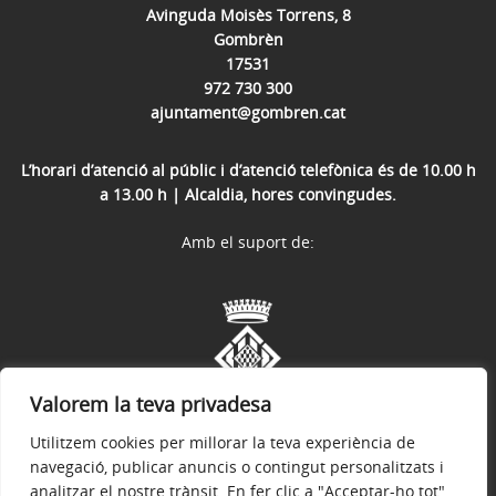
Avinguda Moisès Torrens, 8
Gombrèn
17531
972 730 300
ajuntament@gombren.cat
L’horari d’atenció al públic i d’atenció telefònica és de 10.00 h
a 13.00 h | Alcaldia, hores convingudes.
Amb el suport de:
Valorem la teva privadesa
Utilitzem cookies per millorar la teva experiència de
navegació, publicar anuncis o contingut personalitzats i
analitzar el nostre trànsit. En fer clic a "Acceptar-ho tot",