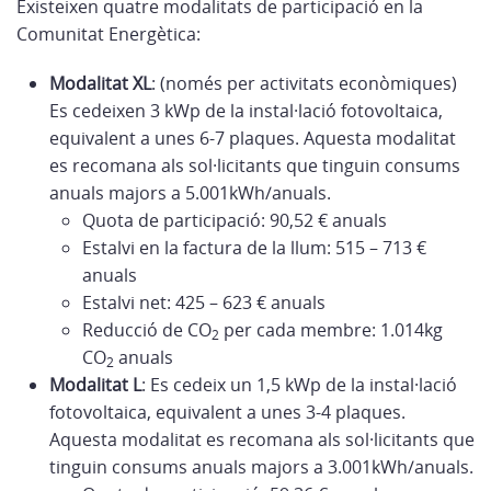
Existeixen quatre modalitats de participació en la
Comunitat Energètica:
Modalitat XL
: (només per activitats econòmiques)
Es cedeixen 3 kWp de la instal·lació fotovoltaica,
equivalent a unes 6-7 plaques. Aquesta modalitat
es recomana als sol·licitants que tinguin consums
anuals majors a 5.001kWh/anuals.
Quota de participació: 90,52 € anuals
Estalvi en la factura de la llum: 515 – 713 €
anuals
Estalvi net: 425 – 623 € anuals
Reducció de CO
per cada membre: 1.014kg
2
CO
anuals
2
Modalitat L
: Es cedeix un 1,5 kWp de la instal·lació
fotovoltaica, equivalent a unes 3-4 plaques.
Aquesta modalitat es recomana als sol·licitants que
tinguin consums anuals majors a 3.001kWh/anuals.