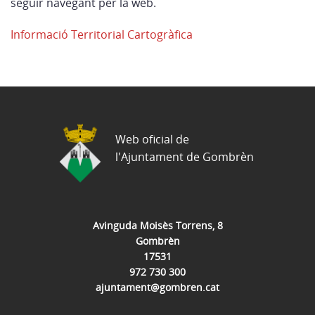
seguir navegant per la web.
Informació Territorial Cartogràfica
Web oficial de
l'Ajuntament de Gombrèn
Avinguda Moisès Torrens, 8
Gombrèn
17531
972 730 300
ajuntament@gombren.cat