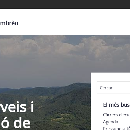
Gombrèn
veis i
El més bus
Càrrecs elect
ió de
Agenda
Pressupost