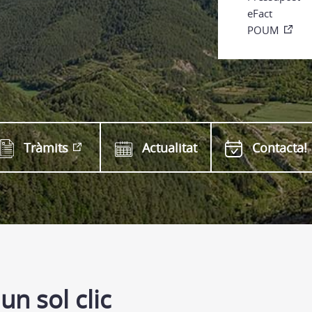
n
eFact
POUM
Tràmits
Actualitat
Contacta!
un sol clic