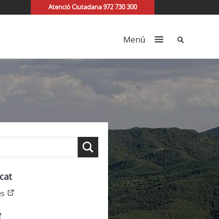
Atenció Ciutadana 972 730 300
Cerca
Menú
cat
es