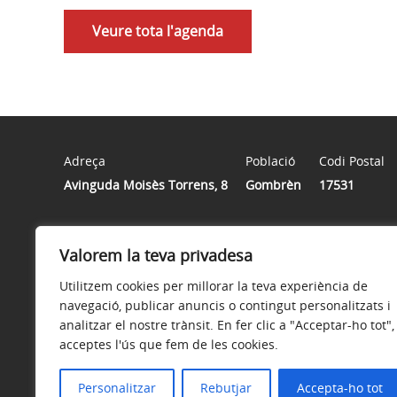
Veure tota l'agenda
Adreça
Població
Codi Postal
Avinguda Moisès Torrens, 8
Gombrèn
17531
Horari
Valorem la teva privadesa
L’horari d’atenció al públic i d’atenció telefònica és de 
Utilitzem cookies per millorar la teva experiència de
navegació, publicar anuncis o contingut personalitzats i
analitzar el nostre trànsit. En fer clic a "Acceptar-ho tot",
acceptes l'ús que fem de les cookies.
Avís legal
Política de privacitat
Accessibilitat
Personalitzar
Rebutjar
Accepta-ho tot