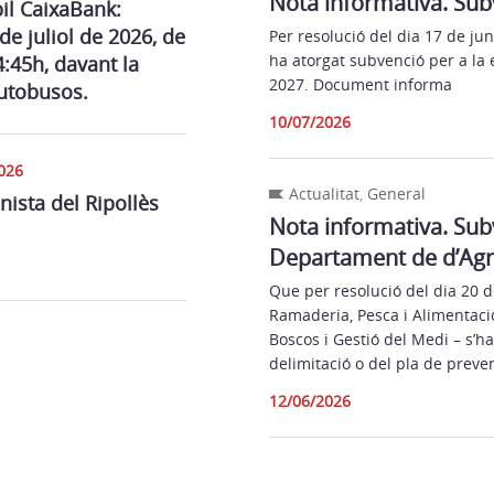
Nota informativa. Sub
il CaixaBank:
 de juliol de 2026, de
Per resolució del dia 17 de ju
ha atorgat subvenció per a la
4:45h, davant la
2027. Document informa
utobusos.
10/07/2026
026
Actualitat
,
General
nista del Ripollès
Nota informativa. Sub
Departament de d’Agri
Que per resolució del dia 20 
Ramaderia, Pesca i Alimentació
Boscos i Gestió del Medi – s’h
delimitació o del pla de preve
12/06/2026