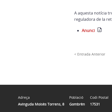
A aquesta notícia t
reguladora de la reti
Anunci
< Entrada Anterior
Adreça
Població
Codi Postal
Avinguda Moisès Torrens, 8
Gombrèn
17531