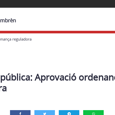
Gombrèn
enança reguladora
 pública: Aprovació ordenan
ra