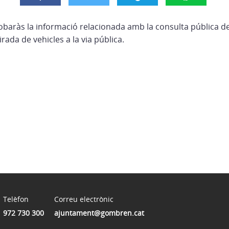
robaràs la informació relacionada amb la consulta pública d
rada de vehicles a la via pública.
Telèfon
Correu electrònic
972 730 300
ajuntament@gombren.cat