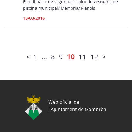
Estudi bàsic de seguretat i salut de vestuaris de
piscina municipal/ Memòria/ Plànols
15/03/2016
<
1
…
8
9
10
11
12
>
Web oficial de
l'Ajuntament de Gombrèn